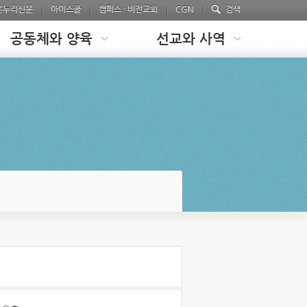
온누리신문
아이스쿨
캠퍼스 · 비전교회
CGN
검색
공동체와 양육
선교와 사역