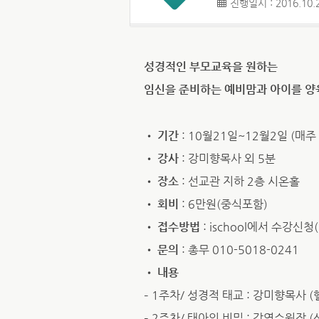
진행일시 : 2016.10.2
성경적인 부모교육을 원하는
임신을 준비하는 예비맘과 아이를 양
•
기간
: 10월21일~12월2일 (매
•
강사
: 강미향목사 외 5분
•
장소
: 선교관 지하 2층 시온홀
•
회비
: 6만원(중식포함)
•
접수방법
: ischool에서 수강신
•
문의
: 총무 010-5018-0241
•
내용
– 1주차/ 성경적 태교 : 강미향목사
– 2주차/ 태아의 비밀 : 강영수원장 