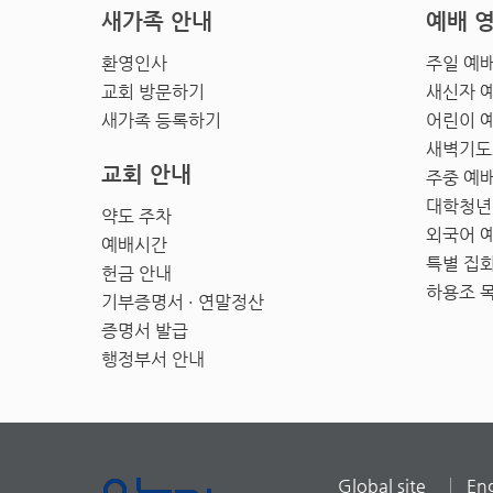
새가족 안내
예배 
환영인사
주일 예
교회 방문하기
새신자 
새가족 등록하기
어린이 
새벽기도
교회 안내
주중 예
대학청년
약도 주차
외국어 
예배시간
특별 집
헌금 안내
하용조 
기부증명서 · 연말정산
증명서 발급
행정부서 안내
Global site
Eng