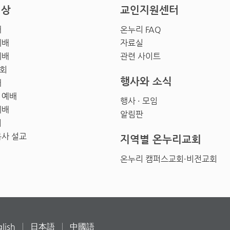
영상
교인지원센터
배
온누리 FAQ
예배
자료실
예배
관련 사이트
회
행사와 소식
배
 예배
행사 · 모임
예배
알림판
회
목사 설교
지역별 온누리교회
온누리 캠퍼스교회·비전교회
lish
日本語
中國語