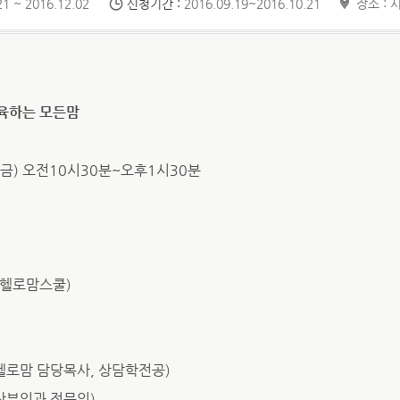
1 ~ 2016.12.02
신청기간 :
2016.09.19~2016.10.21
장소 : 
육하는 모든맘
주 금) 오전10시30분~오후1시30분
청(헬로맘스쿨)
 (헬로맘 담당목사, 상담학전공)
(산부인과 전문의)