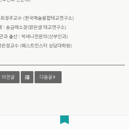
 : 최정주교수 (한국예술융합태교연구소)
제 : 송금례소장(맑은샘 태교연구소)
분만과 출산 : 박세나전문의(산부인과)
: 박은정교수 (웨스트민스터 상담대학원)
이전글
다음글