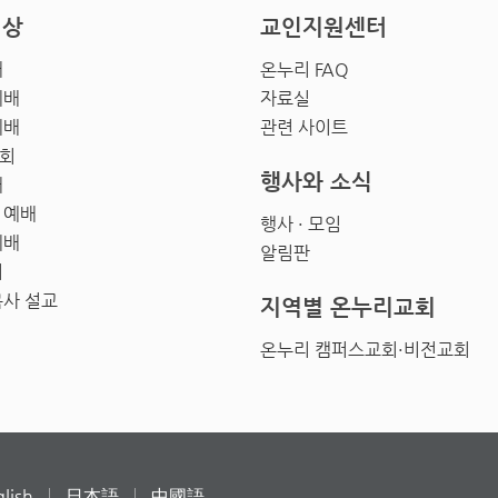
영상
교인지원센터
배
온누리 FAQ
예배
자료실
예배
관련 사이트
회
행사와 소식
배
 예배
행사 · 모임
예배
알림판
회
목사 설교
지역별 온누리교회
온누리 캠퍼스교회·비전교회
lish
日本語
中國語