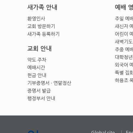
새가족 안내
예배 
환영인사
주일 예
교회 방문하기
새신자 
새가족 등록하기
어린이 
새벽기도
교회 안내
주중 예
대학청년
약도 주차
외국어 
예배시간
특별 집
헌금 안내
하용조 
기부증명서 · 연말정산
증명서 발급
행정부서 안내
Global site
Eng