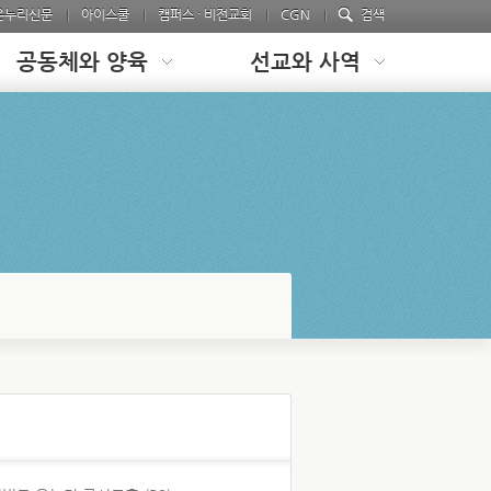
온누리신문
아이스쿨
캠퍼스 · 비전교회
CGN
검색
공동체와 양육
선교와 사역