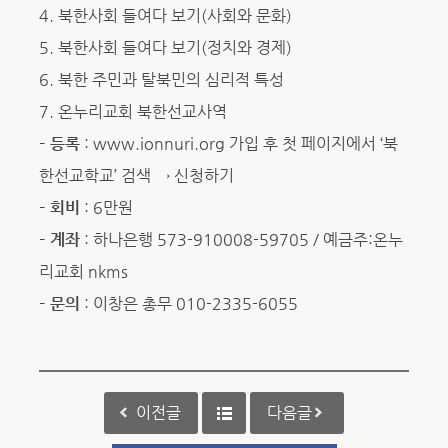
4. 북한사회 들여다 보기(사회와 문화)
5. 북한사회 들여다 보기(정치와 경제)
6. 북한 주민과 탈북민의 심리적 특성
7. 온누리교회 북한선교사역
– 등록
: www.ionnuri.org 가입 후 첫 페이지에서 ‘북
한선교학교’ 검색 → 신청하기
– 회비
: 6만원
– 계좌
: 하나은행 573-910008-59705 / 예금주:온누
리교회 nkms
– 문의
: 이창은 총무 010-2335-6055
이전글
다음글