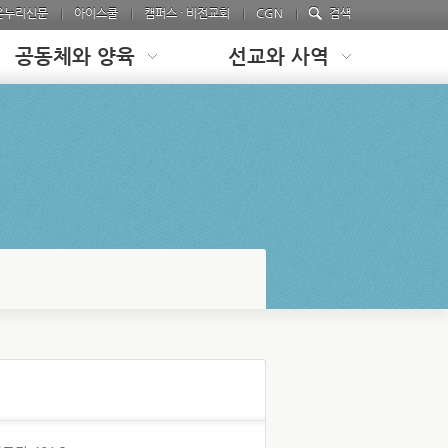
온누리신문
아이스쿨
캠퍼스 · 비전교회
CGN
검색
공동체와 양육
선교와 사역