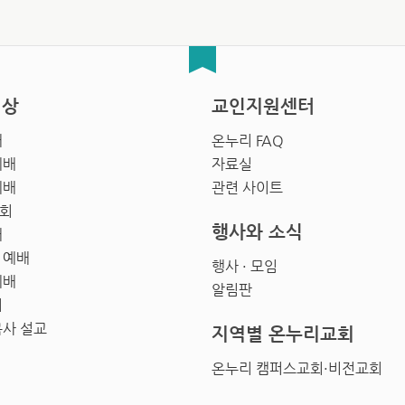
영상
교인지원센터
배
온누리 FAQ
예배
자료실
예배
관련 사이트
회
행사와 소식
배
 예배
행사 · 모임
예배
알림판
회
목사 설교
지역별 온누리교회
온누리 캠퍼스교회·비전교회