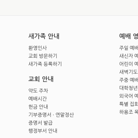
새가족 안내
예배 
환영인사
주일 예
교회 방문하기
새신자 
새가족 등록하기
어린이 
새벽기도
교회 안내
주중 예
대학청년
약도 주차
외국어 
예배시간
특별 집
헌금 안내
하용조 
기부증명서 · 연말정산
증명서 발급
행정부서 안내