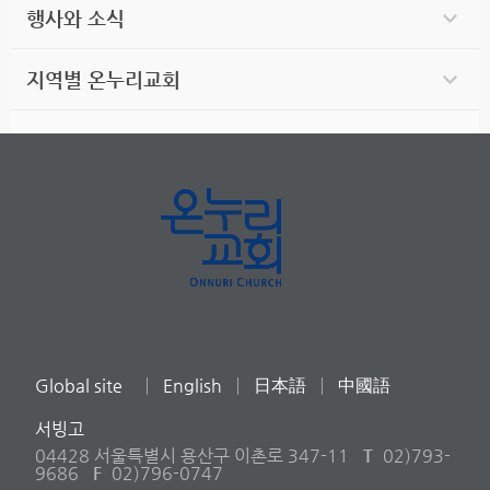
행사와 소식
지역별 온누리교회
Global site
English
日本語
中國語
서빙고
04428 서울특별시 용산구 이촌로 347-11
T
02)793-
9686
F
02)796-0747