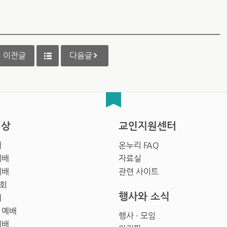
이전글
다음글
영상
교인지원센터
배
온누리 FAQ
예배
자료실
예배
관련 사이트
회
행사와 소식
배
 예배
행사 · 모임
예배