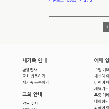
다운로드 : 060317_qt_5
새가족 안내
예배 
환영인사
주일 예
교회 방문하기
새신자 
새가족 등록하기
어린이 
새벽기도
교회 안내
주중 예
대학청년
약도 주차
외국어 