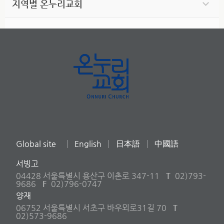
지역별 온누리교회
Global site
English
日本語
中國語
서빙고
04428 서울특별시 용산구 이촌로 347-11
T
02)793-
9686
F
02)796-0747
양재
06752 서울특별시 서초구 바우뫼로31길 70
T
02)573-9686