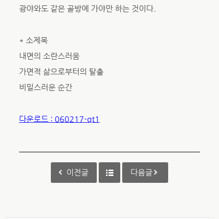
광야와도 같은 골방에 가야만 하는 것이다.
* 소제목
내면의 소란스러움
가면적 삶으로부터의 탈출
비밀스러운 순간
다운로드 : 060217-qt1
이전글
다음글