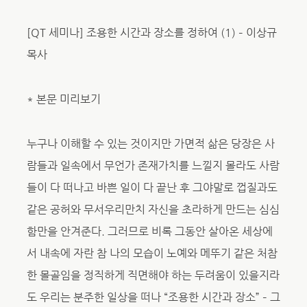
[QT 세미나] 조용한 시간과 장소를 정하여 (1) – 이상규
목사
* 본문 미리보기
누구나 이해할 수 있는 것이지만 가면적 삶은 당장은 사
람들과 일속에서 무언가 존재가치를 느낄지 몰라도 사람
들이 다 떠나고 바쁜 일이 다 끝난 후 그야말로 껍질과도
같은 공허와 무서우리만치 자신을 초라하게 만드는 심심
함만을 안겨준다. 그러므로 비록 그동안 살아온 세상에
서 내속에 자란 참 나의 모습이 노예와 메뚜기 같은 처참
한 몰골임을 정직하게 직면해야 하는 두려움이 있을지라
도 우리는 분주한 일상을 떠나 “조용한 시간과 장소” – 그