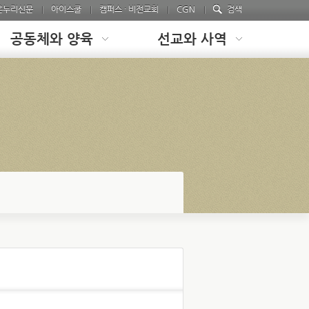
온누리신문
아이스쿨
캠퍼스 · 비전교회
CGN
검색
공동체와 양육
선교와 사역