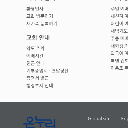
환영인사
주일 예
교회 방문하기
새신자 
새가족 등록하기
어린이 
새벽기도
교회 안내
주중 예
대학청년
약도 주차
외국어 
예배시간
특별 집
헌금 안내
하용조 
기부증명서 · 연말정산
증명서 발급
행정부서 안내
Global site
Eng