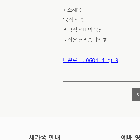
* 소제목
‘묵상’의 뜻
적극적 의미의 묵상
묵상은 영적승리의 힘
다운로드 : 060414_qt_9
새가족 안내
예배 