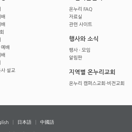
배
온누리 FAQ
예배
자료실
예배
관련 사이트
회
행사와 소식
배
 예배
행사 · 모임
예배
알림판
회
목사 설교
지역별 온누리교회
온누리 캠퍼스교회·비전교회
lish
日本語
中國語