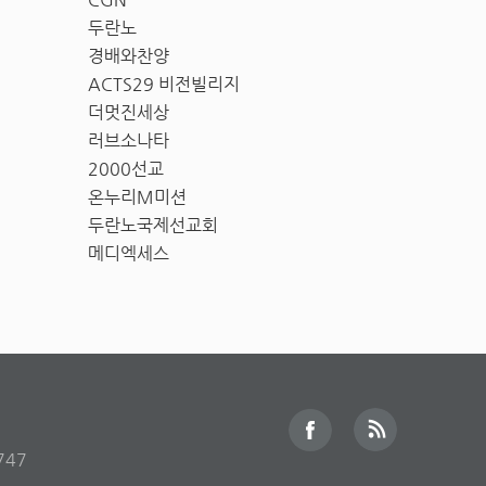
두란노
경배와찬양
ACTS29 비전빌리지
더멋진세상
러브소나타
2000선교
온누리M미션
두란노국제선교회
메디엑세스
747