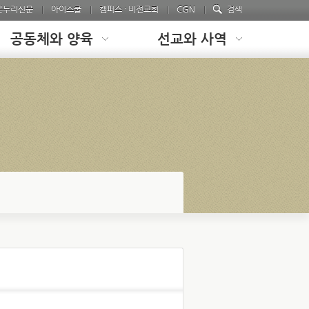
온누리신문
아이스쿨
캠퍼스 · 비전교회
CGN
검색
공동체와 양육
선교와 사역