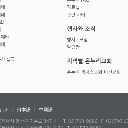
예배
자료실
예배
관련 사이트
회
행사와 소식
배
 예배
행사 · 모임
예배
알림판
회
목사 설교
지역별 온누리교회
온누리 캠퍼스교회·비전교회
lish
日本語
中國語
울특별시 용산구 이촌로 347-11
T
02)793-9686
F
02)796-0
서울특별시 서초구 바우뫼로31길 70
T
02)573-9686