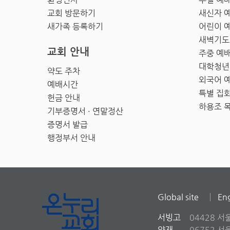
교회 방문하기
새신자 
새가족 등록하기
어린이 
새벽기도
교회 안내
주중 예
대학청년
약도 주차
외국어 
예배시간
특별 집
헌금 안내
하용조 
기부증명서 · 연말정산
증명서 발급
행정부서 안내
Global site
Eng
서빙고
04428 서
양재
06752 