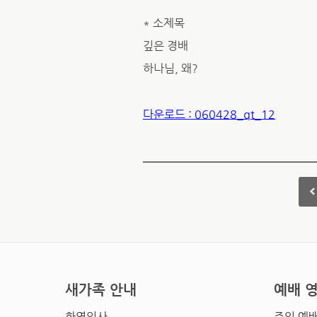
* 소제목
깊은 경배
하나님, 왜?
다운로드 : 060428_qt_12
새가족 안내
예배 
환영인사
주일 예