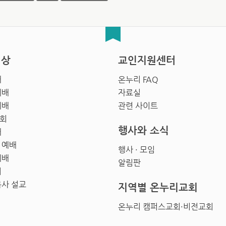
영상
교인지원센터
배
온누리 FAQ
예배
자료실
예배
관련 사이트
회
행사와 소식
배
 예배
행사 · 모임
예배
알림판
회
목사 설교
지역별 온누리교회
온누리 캠퍼스교회·비전교회