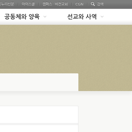
온누리신문
아이스쿨
캠퍼스 · 비전교회
CGN
검색
공동체와 양육
선교와 사역