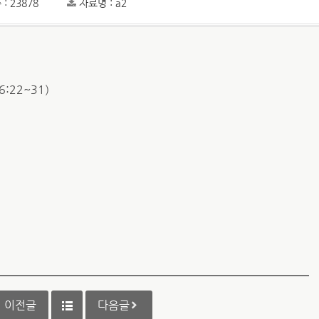
: 23878
자료명 : a2
:22~31）
이전글
다음글