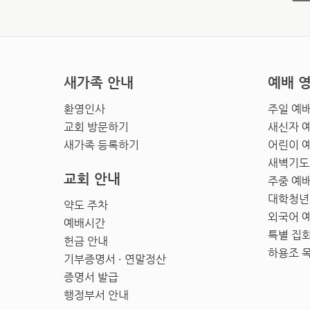
새가족 안내
예배 
환영인사
주일 예
교회 방문하기
새신자 
새가족 등록하기
어린이 
새벽기도
교회 안내
주중 예
대학청년
약도 주차
외국어 
예배시간
특별 집
헌금 안내
하용조 
기부증명서 · 연말정산
증명서 발급
행정부서 안내