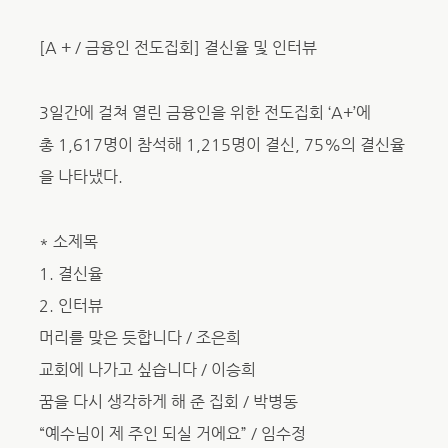
[A + / 금융인 전도집회] 결신율 및 인터뷰
3일간에 걸쳐 열린 금융인을 위한 전도집회 ‘A+’에
총 1,617명이 참석해 1,215명이 결신, 75%의 결신율
을 나타냈다.
* 소제목
1. 결신율
2. 인터뷰
머리를 맞은 듯합니다 / 조은희
교회에 나가고 싶습니다 / 이승희
꿈을 다시 생각하게 해 준 집회 / 박병동
“예수님이 제 주인 되실 거에요” / 임수정