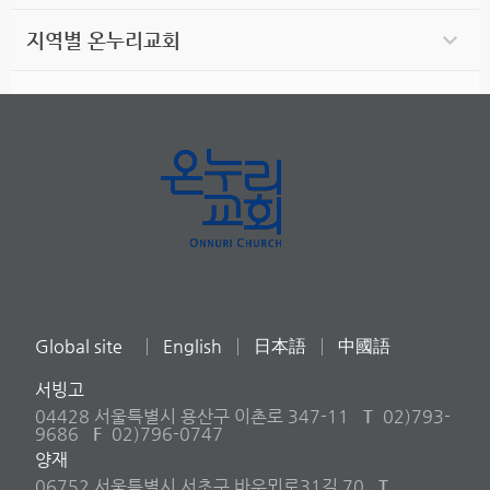
지역별 온누리교회
Global site
English
日本語
中國語
서빙고
04428 서울특별시 용산구 이촌로 347-11
T
02)793-
9686
F
02)796-0747
양재
06752 서울특별시 서초구 바우뫼로31길 70
T