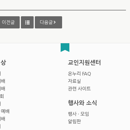
이전글
다음글
영상
교인지원센터
배
온누리 FAQ
예배
자료실
예배
관련 사이트
회
행사와 소식
배
 예배
행사 · 모임
예배
알림판
회