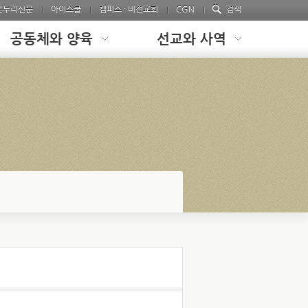
온누리신문
아이스쿨
캠퍼스 · 비전교회
CGN
검색
공동체와 양육
선교와 사역