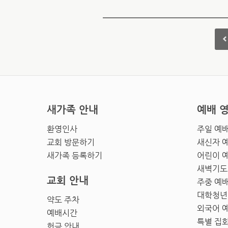
새가족 안내
예배 
환영인사
주일 예
교회 방문하기
새신자 
새가족 등록하기
어린이 
새벽기도
교회 안내
주중 예
대학청년
약도 주차
외국어 
예배시간
특별 집
헌금 안내