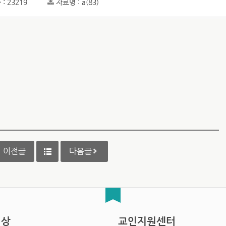
: 23219
자료명 : a(83)
이전글
다음글
영상
교인지원센터