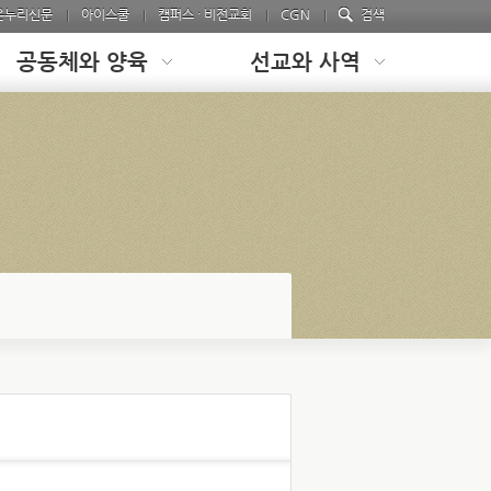
온누리신문
아이스쿨
캠퍼스 · 비전교회
CGN
검색
공동체와 양육
선교와 사역