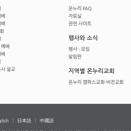
배
온누리 FAQ
예배
자료실
예배
관련 사이트
회
행사와 소식
배
 예배
행사 · 모임
예배
알림판
회
목사 설교
지역별 온누리교회
온누리 캠퍼스교회·비전교회
lish
日本語
中國語