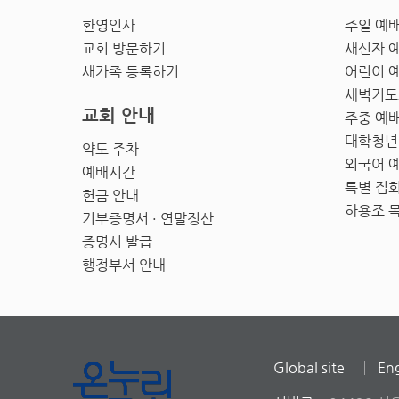
환영인사
주일 예
교회 방문하기
새신자 
새가족 등록하기
어린이 
새벽기도
교회 안내
주중 예
대학청년
약도 주차
외국어 
예배시간
특별 집
헌금 안내
하용조 
기부증명서 · 연말정산
증명서 발급
행정부서 안내
Global site
Eng