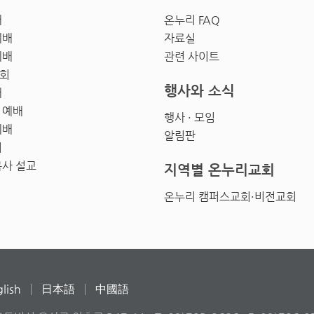
배
온누리 FAQ
예배
자료실
예배
관련 사이트
회
행사와 소식
배
 예배
행사 · 모임
예배
알림판
회
목사 설교
지역별 온누리교회
온누리 캠퍼스교회·비전교회
lish
日本語
中國語