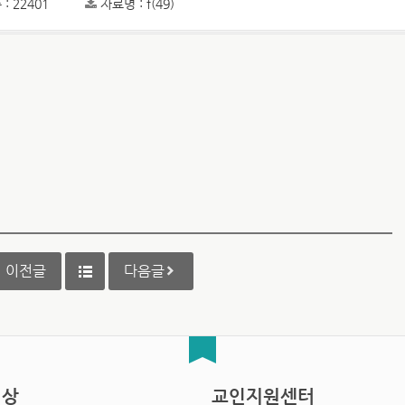
: 22401
자료명 : f(49)
이전글
다음글
영상
교인지원센터