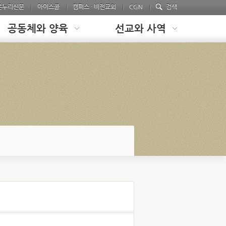
온누리신문
아이스쿨
캠퍼스 · 비전교회
CGN
검색
공동체와 양육
선교와 사역