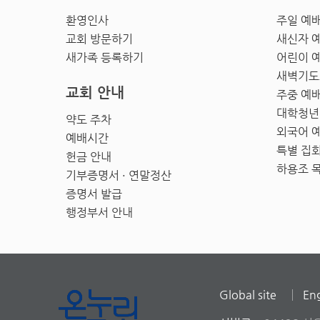
환영인사
주일 예
교회 방문하기
새신자 
새가족 등록하기
어린이 
새벽기도
교회 안내
주중 예
대학청년
약도 주차
외국어 
예배시간
특별 집
헌금 안내
하용조 
기부증명서 · 연말정산
증명서 발급
행정부서 안내
Global site
Eng