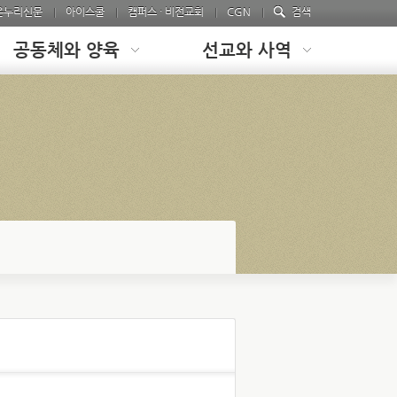
온누리신문
아이스쿨
캠퍼스 · 비전교회
CGN
검색
공동체와 양육
선교와 사역