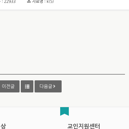
: 22933
자료명 : k(5)
이전글
다음글
영상
교인지원센터