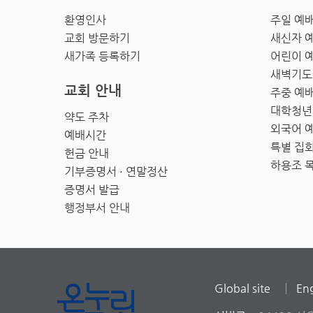
환영인사
주일 예
교회 방문하기
새신자 
새가족 등록하기
어린이 
새벽기도
교회 안내
주중 예
대학청년
약도 주차
외국어 
예배시간
특별 집
헌금 안내
하용조 
기부증명서 · 연말정산
증명서 발급
행정부서 안내
Global site
Eng