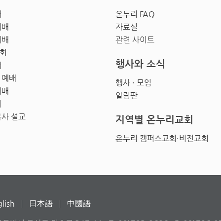
배
온누리 FAQ
예배
자료실
예배
관련 사이트
회
행사와 소식
배
 예배
행사 · 모임
예배
알림판
회
목사 설교
지역별 온누리교회
온누리 캠퍼스교회·비전교회
lish
日本語
中國語