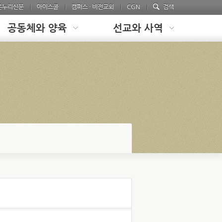
온누리신문
아이스쿨
캠퍼스 · 비전교회
CGN
검색
공동체와 양육
선교와 사역