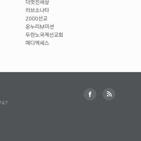
더멋진세상
러브소나타
2000선교
온누리M미션
두란노국제선교회
메디엑세스
747