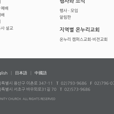
행사와 소식
배
 예배
행사 · 모임
예배
알림판
회
목사 설교
지역별 온누리교회
온누리 캠퍼스교회·비전교회
lish
日本語
中國語
울특별시 용산구 이촌로 347-11
T
02)793-9686
F
02)796-0
서울특별시 서초구 바우뫼로31길 70
T
02)573-9686
ITY CHURCH. ALL RIGHTS RESERVED