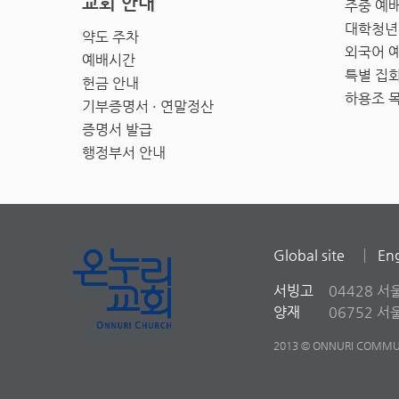
교회 안내
주중 예
대학청년
약도 주차
외국어 
예배시간
특별 집
헌금 안내
하용조 
기부증명서 · 연말정산
증명서 발급
행정부서 안내
Global site
Eng
서빙고
04428 서
양재
06752 
2013 © ONNURI COMMUN