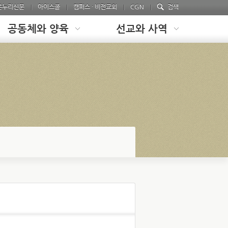
온누리신문
아이스쿨
캠퍼스 · 비전교회
CGN
검색
공동체와 양육
선교와 사역