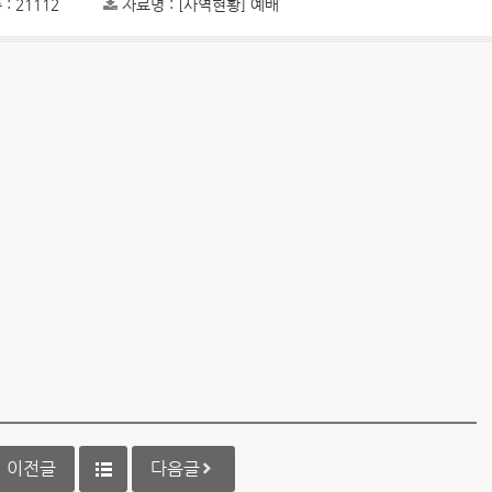
: 21112
자료명 : [사역현황] 예배
이전글
다음글