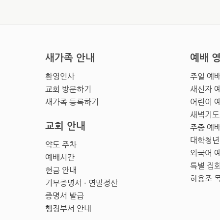
새가족 안내
예배 
환영인사
주일 예
교회 방문하기
새신자 
새가족 등록하기
어린이 
새벽기도
교회 안내
주중 예
대학청년
약도 주차
외국어 
예배시간
특별 집
헌금 안내
하용조 
기부증명서 · 연말정산
증명서 발급
행정부서 안내