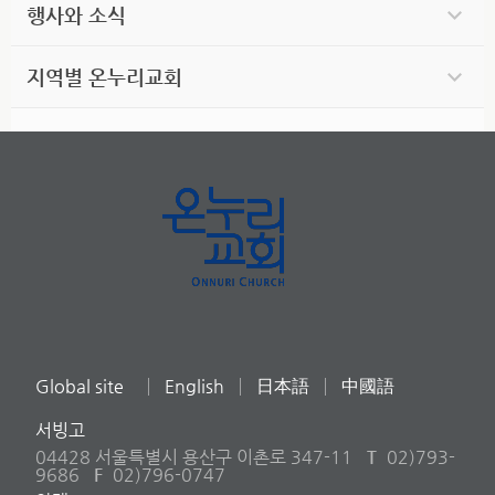
행사와 소식
지역별 온누리교회
Global site
English
日本語
中國語
서빙고
04428 서울특별시 용산구 이촌로 347-11
T
02)793-
9686
F
02)796-0747