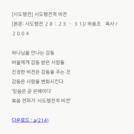
[사도행전] 사도행전적 비전
[본문: 사도행전 ２８：２３ － ３１]/ 하용조 목사 /
２００４
하나님을 만나는 감동
바울에게 감동 받은 사람들
진정한 비전은 감동을 주는 것
감동은 사람을 변화시킨다
‘믿음은 곧 은혜이다’
복음 전파가 ‘사도행전적 비전’
다운로드 : a(214)