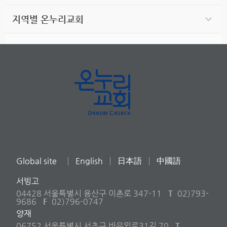
지역별 온누리교회
Global site
English
日本語
中國語
서빙고
04428 서울특별시 용산구 이촌로 347-11
T
02)793-
9686
F
02)796-0747
양재
06752 서울특별시 서초구 바우뫼로31길 70
T