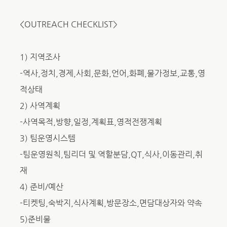
<OUTREACH CHECKLIST>
1) 지역조사
-역사,정치,경제,사회,문화,언어,화폐,물가정보,교통,영
적상태
2) 사역계획
-사역목적,방향,일정,계획표,영적전쟁계획
3) 팀운영시스템
-팀운영원칙,팀리더 및 역할분담,QT,식사,이동관리,취
재
4) 준비/예산
-티켓팅,숙박지,식사계획,방문장소,면담대상자와 약속
5)준비물