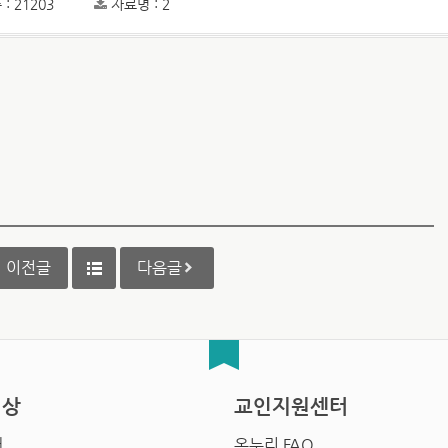
: 21203
자료명 : 2
이전글
다음글
영상
교인지원센터
배
온누리 FAQ