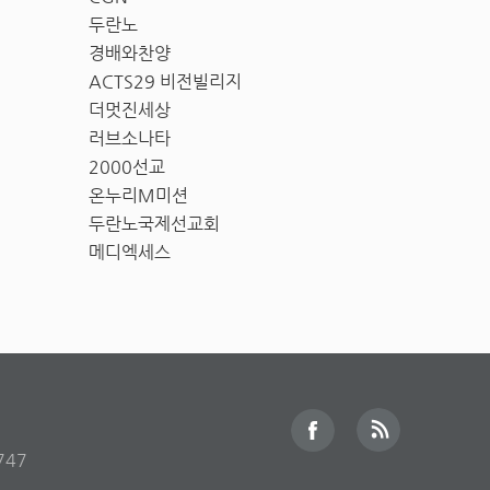
두란노
경배와찬양
ACTS29 비전빌리지
더멋진세상
러브소나타
2000선교
온누리M미션
두란노국제선교회
메디엑세스
747