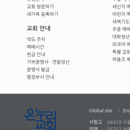
교회 방문하기
새신자 
새가족 등록하기
어린이 
새벽기도
교회 안내
주중 예
대학청년
약도 주차
외국어 
예배시간
특별 집
헌금 안내
하용조 
기부증명서 · 연말정산
증명서 발급
행정부서 안내
Global site
Eng
서빙고
04428 서
양재
06752 