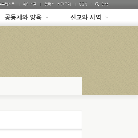
온누리신문
아이스쿨
캠퍼스 · 비전교회
CGN
검색
공동체와 양육
선교와 사역