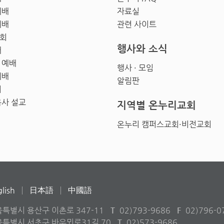
예배
자료실
예배
관련 사이트
회
행사와 소식
배
 예배
행사 · 모임
예배
알림판
회
목사 설교
지역별 온누리교회
온누리 캠퍼스교회·비전교회
lish
日本語
中國語
울특별시 용산구 이촌로 347-11
T
02)793-9686
F
02)796-0
서울특별시 서초구 바우뫼로31길 70
T
02)573-9686