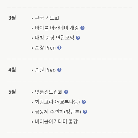
3월
구국 기도회
바이블 아카데미 개강
대청 순장 연합모임
순장 Prep
4월
순원 Prep
5월
맞춤전도집회
희망코리아(교복나눔)
공동체 수련회(청년부)
바이블아카데미 종강