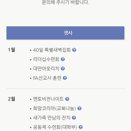
문의해 주시기 바랍니다.
행사
1월
40일 특별새벽집회
리더십수련회
대만아웃리치
FA선교사 훈련
2월
멘토비전나이트
희망코리아(교복나눔)
새가족 만남의 잔치
공동체 수련회(대학부)