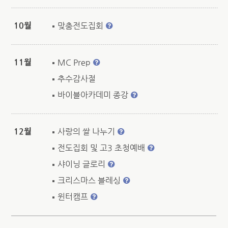
10월
맞춤전도집회
11월
MC Prep
추수감사절
바이블아카데미 종강
12월
사랑의 쌀 나누기
전도집회 및 고3 초청예배
샤이닝 글로리
크리스마스 블레싱
윈터캠프