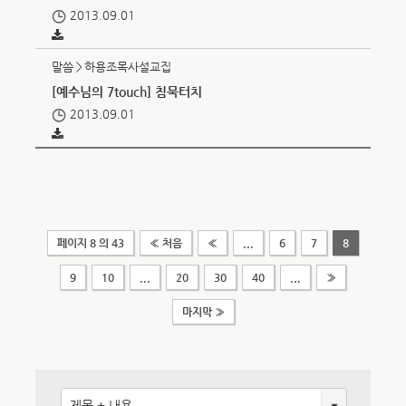
2013.09.01
말씀＞하용조목사설교집
[예수님의 7touch] 침묵터치
2013.09.01
페이지 8 의 43
« 처음
«
...
6
7
8
9
10
...
20
30
40
...
»
마지막 »
제목 + 내용