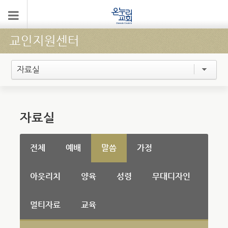
교인지원센터
자료실
자료실
전체
예배
말씀
가정
아웃리치
양육
성령
무대디자인
멀티자료
교육