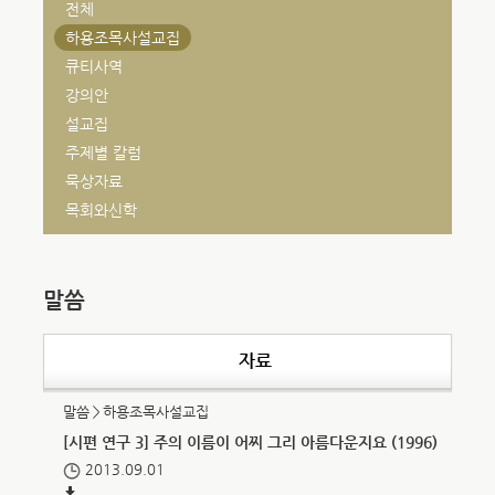
전체
하용조목사설교집
큐티사역
강의안
설교집
주제별 칼럼
묵상자료
목회와신학
말씀
자료
말씀＞하용조목사설교집
[시편 연구 3] 주의 이름이 어찌 그리 아름다운지요 (1996)
2013.09.01