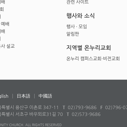
예배
관련 사이트
회
행사와 소식
배
 예배
행사 · 모임
예배
알림판
회
목사 설교
지역별 온누리교회
온누리 캠퍼스교회·비전교회
lish
日本語
中國語
울특별시 용산구 이촌로 347-11
T
02)793-9686
F
02)796-0
서울특별시 서초구 바우뫼로31길 70
T
02)573-9686
ITY CHURCH. ALL RIGHTS RESERVED