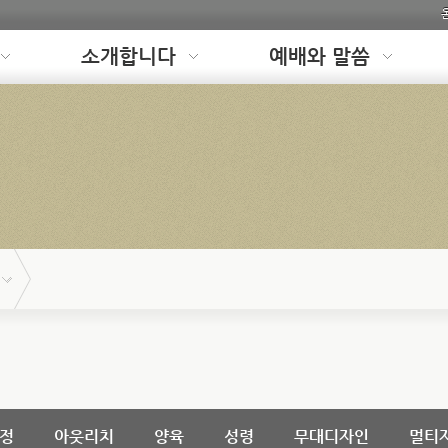
소개합니다
예배와 말씀
정
아웃리치
양육
성령
무대디자인
멀티