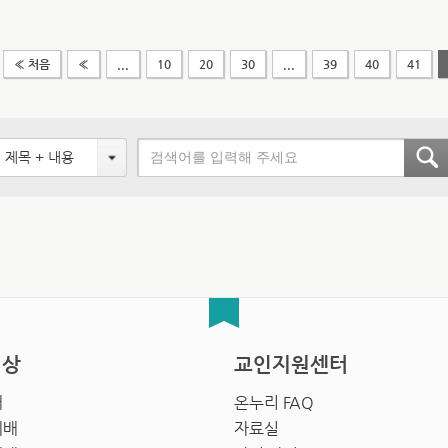
« 처음
«
...
10
20
30
...
39
40
41
제목 + 내용
영상
교인지원센터
배
온누리 FAQ
예배
자료실