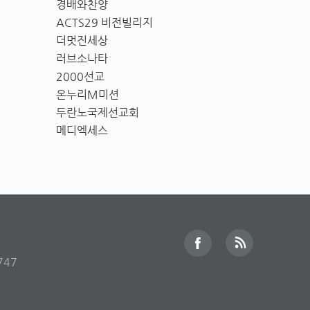
경배와찬양
ACTS29 비전빌리지
더멋진세상
러브소나타
2000선교
온누리M미션
두란노국제선교회
메디엑세스
747