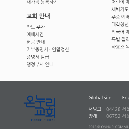
새가족 등록하기
어린이 
새벽기도
교회 안내
주중 예
대학청년
약도 주차
외국어 
예배시간
특별 집
헌금 안내
하용조 
기부증명서 · 연말정산
증명서 발급
행정부서 안내
Global site
Eng
서빙고
04428 서
양재
06752 
2013 © ONNURI COMMUN