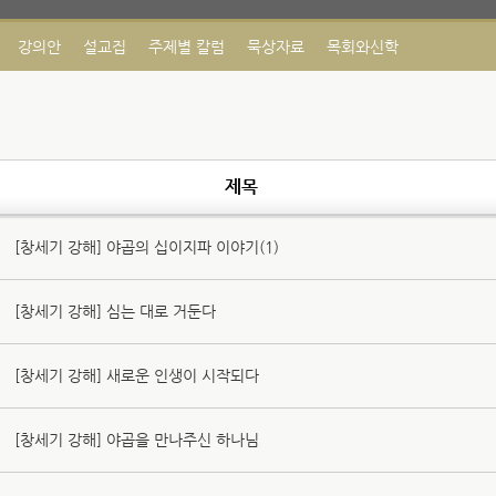
강의안
설교집
주제별 칼럼
묵상자료
목회와신학
제목
[창세기 강해] 야곱의 십이지파 이야기(1)
[창세기 강해] 심는 대로 거둔다
[창세기 강해] 새로운 인생이 시작되다
[창세기 강해] 야곱을 만나주신 하나님