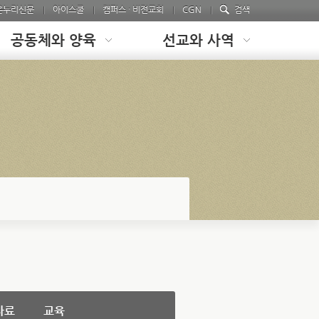
온누리신문
아이스쿨
캠퍼스 · 비전교회
CGN
검색
공동체와 양육
선교와 사역
자료
교육