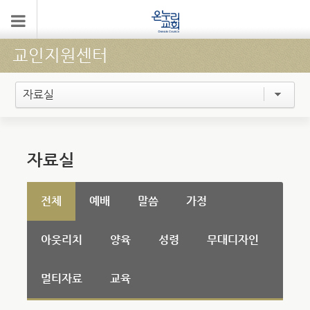
교인지원센터
자료실
자료실
전체
예배
말씀
가정
아웃리치
양육
성령
무대디자인
멀티자료
교육