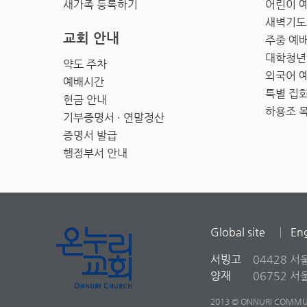
새가족 등록하기
어린이 
새벽기도
교회 안내
주중 예
대학청년
약도 주차
외국어 
예배시간
특별 집
헌금 안내
하용조 
기부증명서 · 연말정산
증명서 발급
행정부서 안내
Global site
Eng
서빙고
04428 서
양재
06752 
2013 © ONNURI COMMUN