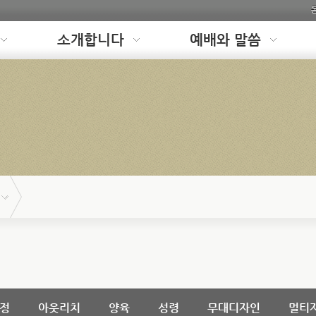
소개합니다
예배와 말씀
정
아웃리치
양육
성령
무대디자인
멀티