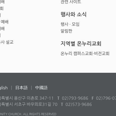
예배
관련 사이트
회
행사와 소식
배
 예배
행사 · 모임
예배
알림판
회
목사 설교
지역별 온누리교회
온누리 캠퍼스교회·비전교회
lish
日本語
中國語
울특별시 용산구 이촌로 347-11
T
02)793-9686
F
02)796-0
서울특별시 서초구 바우뫼로31길 70
T
02)573-9686
ITY CHURCH. ALL RIGHTS RESERVED