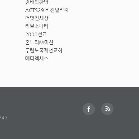
경배와찬양
ACTS29 비전빌리지
더멋진세상
러브소나타
2000선교
온누리M미션
두란노국제선교회
메디엑세스
747