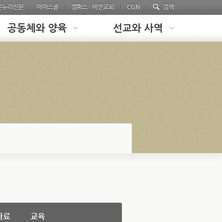
온누리신문
아이스쿨
캠퍼스 · 비전교회
CGN
검색
공동체와 양육
선교와 사역
자료
교육