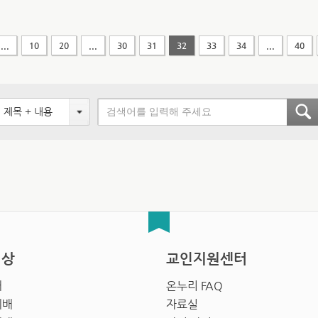
...
10
20
...
30
31
32
33
34
...
40
제목 + 내용
영상
교인지원센터
배
온누리 FAQ
예배
자료실