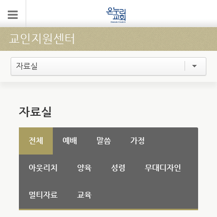
교인지원센터
자료실
자료실
전체
예배
말씀
가정
아웃리치
양육
성령
무대디자인
멀티자료
교육