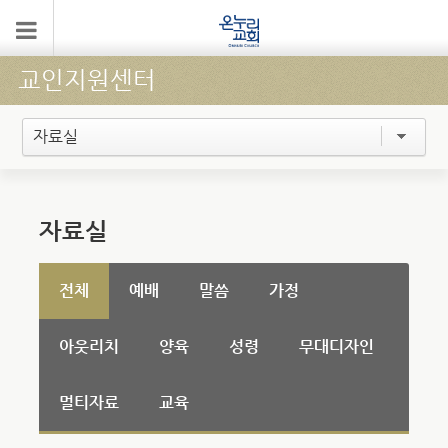
교인지원센터
자료실
자료실
전체
예배
말씀
가정
아웃리치
양육
성령
무대디자인
멀티자료
교육