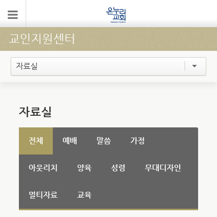
교인지원센터
자료실
자료실
전체
예배
말씀
가정
아웃리치
양육
성령
무대디자인
멀티자료
교육