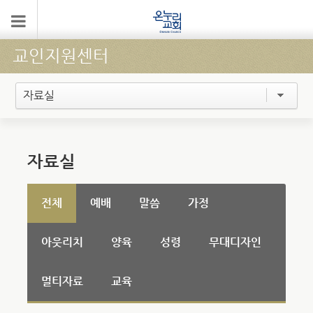
교인지원센터
자료실
자료실
전체
예배
말씀
가정
아웃리치
양육
성령
무대디자인
멀티자료
교육