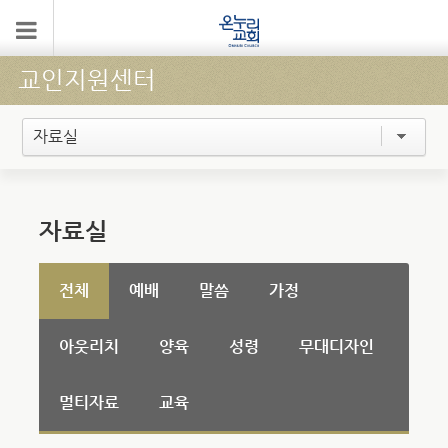
교인지원센터
자료실
자료실
전체
예배
말씀
가정
아웃리치
양육
성령
무대디자인
멀티자료
교육