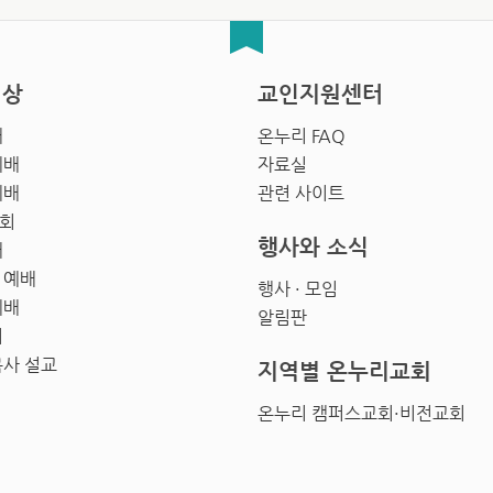
영상
교인지원센터
배
온누리 FAQ
예배
자료실
예배
관련 사이트
회
행사와 소식
배
 예배
행사 · 모임
예배
알림판
회
목사 설교
지역별 온누리교회
온누리 캠퍼스교회·비전교회