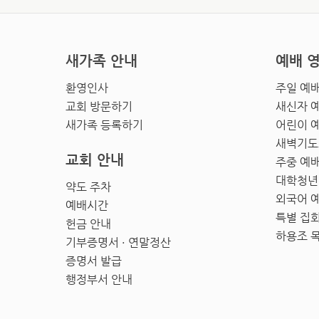
새가족 안내
예배 
환영인사
주일 예
교회 방문하기
새신자 
새가족 등록하기
어린이 
새벽기도
교회 안내
주중 예
대학청년
약도 주차
외국어 
예배시간
특별 집
헌금 안내
하용조 
기부증명서 · 연말정산
증명서 발급
행정부서 안내