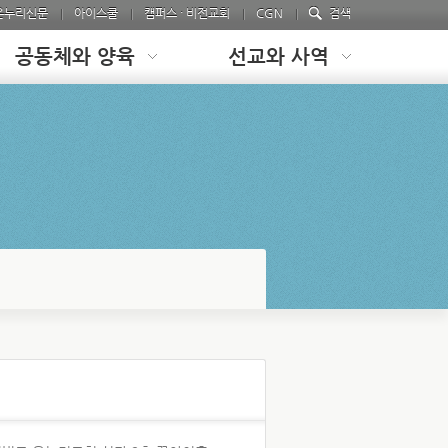
온누리신문
아이스쿨
캠퍼스 · 비전교회
CGN
검색
공동체와 양육
선교와 사역