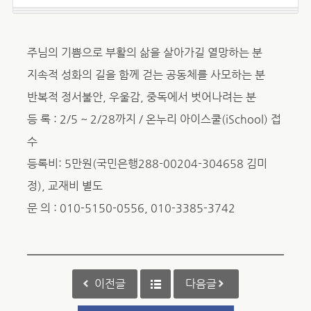
주님의 기쁨으로 부활의 삶을 살아가길 열망하는 분
지속적 성화의 길을 함께 걷는 공동체를 사모하는 분
반복적 정서불안, 우울감, 중독에서 벗어나려는 분
등 록 : 2/5 ~ 2/28까지 / 온누리 아이스쿨(iSchool) 접
수
등록비: 5만원(국민은행288-00204-304658 김미
정), 교재비 별도
문 의 : 010-5150-0556, 010-3385-3742
이전글
다음글