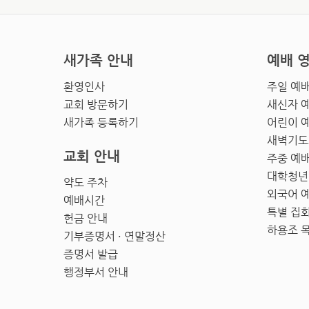
새가족 안내
예배 
환영인사
주일 예
교회 방문하기
새신자 
새가족 등록하기
어린이 
새벽기도
교회 안내
주중 예
대학청년
약도 주차
외국어 
예배시간
특별 집
헌금 안내
하용조 
기부증명서 · 연말정산
증명서 발급
행정부서 안내