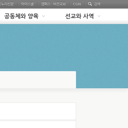
온누리신문
아이스쿨
캠퍼스 · 비전교회
CGN
검색
공동체와 양육
선교와 사역