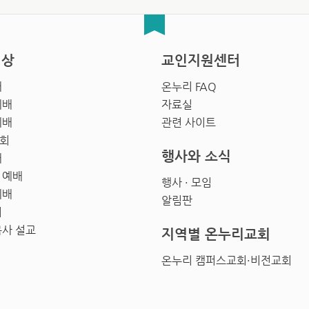
영상
교인지원센터
배
온누리 FAQ
예배
자료실
예배
관련 사이트
회
행사와 소식
배
 예배
행사 · 모임
예배
알림판
회
목사 설교
지역별 온누리교회
온누리 캠퍼스교회·비전교회