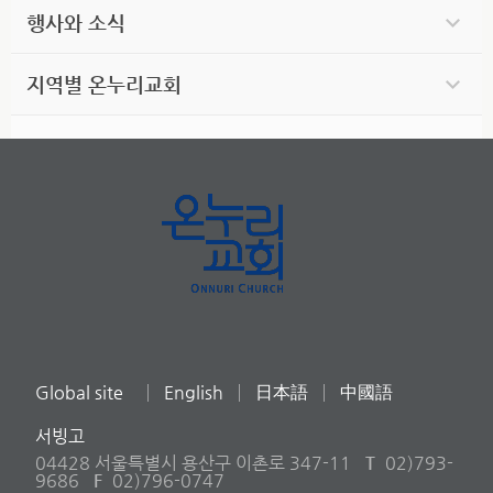
행사와 소식
지역별 온누리교회
Global site
English
日本語
中國語
서빙고
04428 서울특별시 용산구 이촌로 347-11
T
02)793-
9686
F
02)796-0747