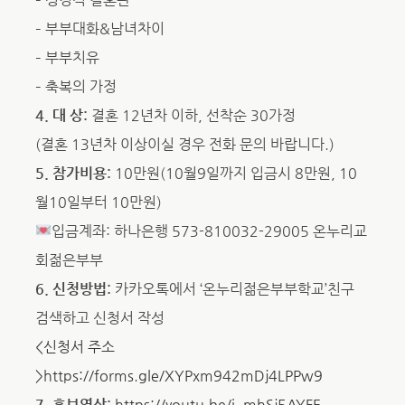
– 부부대화&남녀차이
– 부부치유
– 축복의 가정
4. 대 상:
결혼 12년차 이하, 선착순 30가정
(결혼 13년차 이상이실 경우 전화 문의 바랍니다.)
5. 참가비용:
10만원(10월9일까지 입금시 8만원, 10
월10일부터 10만원)
입금계좌: 하나은행 573-810032-29005 온누리교
회젊은부부
6. 신청방법:
카카오톡에서 ‘온누리젊은부부학교’친구
검색하고 신청서 작성
<신청서 주소
>https://forms.gle/XYPxm942mDj4LPPw9
7. 홍보영상:
https://youtu.be/i_mhSj5AYFE