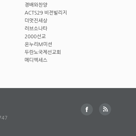
경배와찬양
ACTS29 비전빌리지
더멋진세상
러브소나타
2000선교
온누리M미션
두란노국제선교회
메디엑세스
747