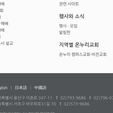
예배
관련 사이트
회
행사와 소식
배
 예배
행사 · 모임
예배
알림판
회
목사 설교
지역별 온누리교회
온누리 캠퍼스교회·비전교회
lish
日本語
中國語
울특별시 용산구 이촌로 347-11
T
02)793-9686
F
02)796-0
서울특별시 서초구 바우뫼로31길 70
T
02)573-9686