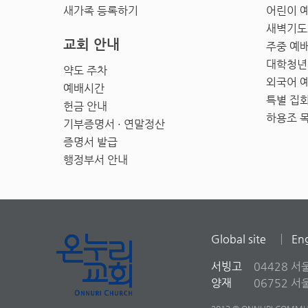
새가족 등록하기
어린이 
새벽기도
교회 안내
주중 예
대학청년
약도 주차
외국어 
예배시간
특별 집
헌금 안내
하용조 
기부증명서 · 연말정산
증명서 발급
행정부서 안내
Global site
Eng
서빙고
04428 서
양재
06752 