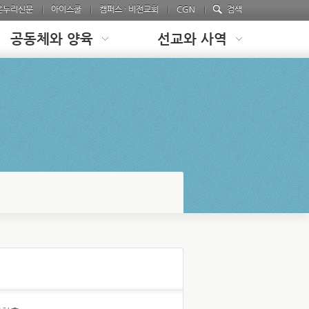
온누리신문
아이스쿨
캠퍼스 · 비전교회
CGN
검색
공동체와 양육
선교와 사역