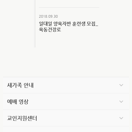
2018.09.30
일대일 양육자반 훈련생 모집_
육동건장로
새가족 안내
예배 영상
교인지원센터