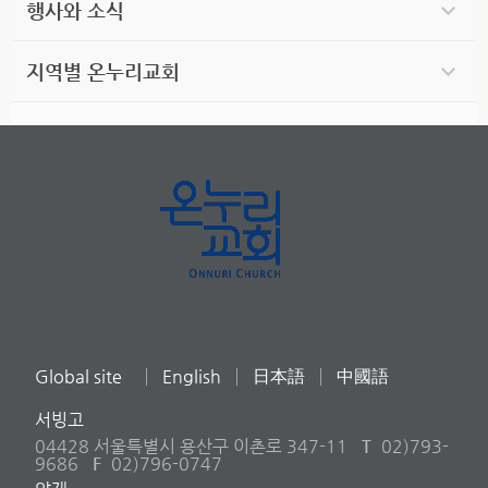
행사와 소식
지역별 온누리교회
Global site
English
日本語
中國語
서빙고
04428 서울특별시 용산구 이촌로 347-11
T
02)793-
9686
F
02)796-0747