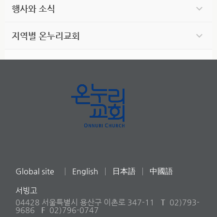
행사와 소식
지역별 온누리교회
Global site
English
日本語
中國語
서빙고
04428 서울특별시 용산구 이촌로 347-11
T
02)793-
9686
F
02)796-0747