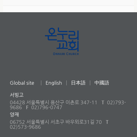
Global site
English
日本語
中國語
서빙고
04428 서울특별시 용산구 이촌로 347-11
T
02)793-
9686
F
02)796-0747
양재
06752 서울특별시 서초구 바우뫼로31길 70
T
02)573-9686