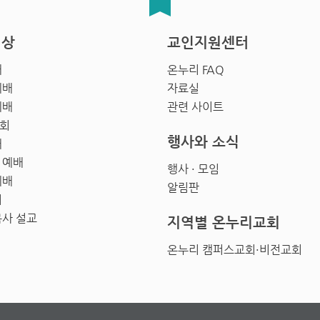
영상
교인지원센터
배
온누리 FAQ
예배
자료실
예배
관련 사이트
회
행사와 소식
배
 예배
행사 · 모임
예배
알림판
회
목사 설교
지역별 온누리교회
온누리 캠퍼스교회·비전교회