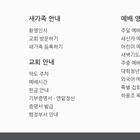
새가족 안내
예배 
환영인사
주일 예
교회 방문하기
새신자 
새가족 등록하기
어린이 
새벽기도
교회 안내
주중 예
대학청년
약도 주차
외국어 
예배시간
특별 집
헌금 안내
하용조 
기부증명서 · 연말정산
증명서 발급
행정부서 안내