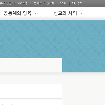
온누리신문
아이스쿨
캠퍼스 · 비전교회
CGN
검색
공동체와 양육
선교와 사역