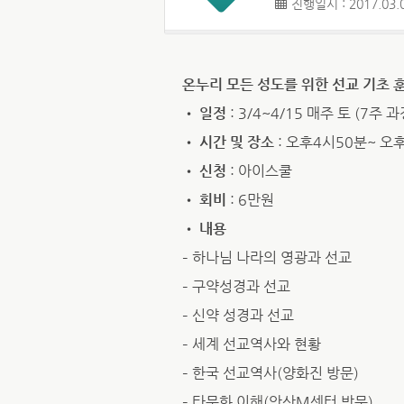
진행일시 : 2017.03.0
온누리 모든 성도를 위한 선교 기초 
•
일정
: 3/4~4/15 매주 토 (7주 과
•
시간 및 장소
: 오후4시50분~ 오
•
신청
: 아이스쿨
•
회비
: 6만원
•
내용
– 하나님 나라의 영광과 선교
– 구약성경과 선교
– 신약 성경과 선교
– 세계 선교역사와 현황
– 한국 선교역사(양화진 방문)
– 타문화 이해(안산M센터 방문)