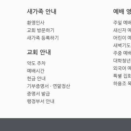
새가족 안내
예배 
환영인사
주일 예
교회 방문하기
새신자 
새가족 등록하기
어린이 
새벽기도
교회 안내
주중 예
대학청년
약도 주차
외국어 
예배시간
특별 집
헌금 안내
하용조 
기부증명서 · 연말정산
증명서 발급
행정부서 안내