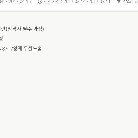
4 ~ 2017.04.15
신청기간 :
2017.02.14~2017.03.11
장소 :
훈련(임직자 필수 과정)
정)
후 8시 /양재 두란노홀