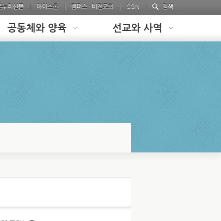
온누리신문
아이스쿨
캠퍼스 · 비전교회
CGN
검색
공동체와 양육
선교와 사역