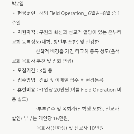
박2일
•
현장훈련
: 해외 Field Operation_ 6월말~8월 중 1
주일
•
지원자격
: 구원의 확신과 선교적 열망이 있는 온누리
교회 등록성도(대학, 청년부 포함) 및 건강한
신학적 배경을 가진 타교회 등록 성도(출석
교회 목회자 추천 및 전화 면접)
•
모집기간
: 3월 중
•
접수방법
: 전화 및 이메일 접수 후 현장등록
•
훈련비용
: -1인당 20만원(여름 Field Operation 비
용 별도)
-부부접수 및 목회자(신학생 포함), 선교사
할인/ 부부는 개인당 16만원,
목회자(신학생) 및 선교사 10만원