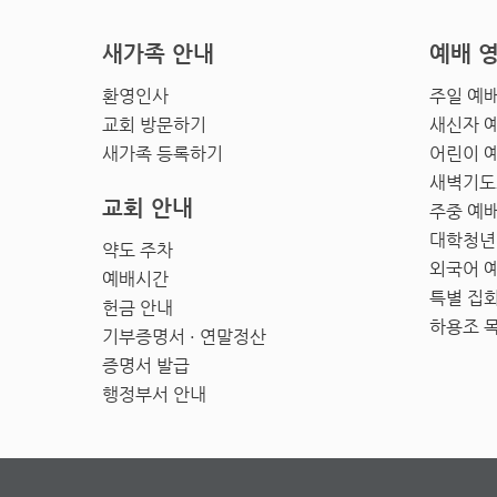
새가족 안내
예배 
환영인사
주일 예
교회 방문하기
새신자 
새가족 등록하기
어린이 
새벽기도
교회 안내
주중 예
대학청년
약도 주차
외국어 
예배시간
특별 집
헌금 안내
하용조 
기부증명서 · 연말정산
증명서 발급
행정부서 안내