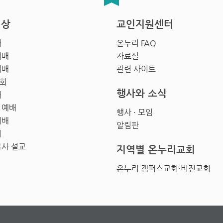
영상
교인지원센터
배
온누리 FAQ
예배
자료실
예배
관련 사이트
회
행사와 소식
배
 예배
행사 · 모임
예배
알림판
회
목사 설교
지역별 온누리교회
온누리 캠퍼스교회·비전교회