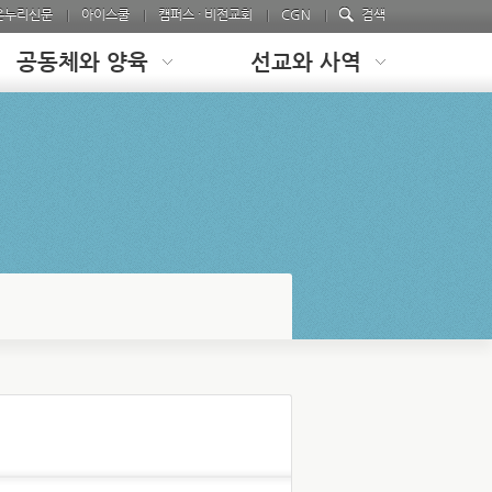
온누리신문
아이스쿨
캠퍼스 · 비전교회
CGN
검색
공동체와 양육
선교와 사역