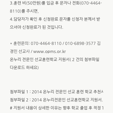
3.
훈련 비(50만원)를 입금 후 문자나 전화(
070-4464-
8110)
를 주시면,
4.
담당자가 확인 후
신청완료
문자를
신청자 분께서 받
으셔야 신청완료가 된 것입니다.
* 훈련문의: 070-4464-8110 / 010-6898-3577 김
경민 선교사 /
www.opms.or.kr
온누리 전문인 선교훈련학교 지원서(
2
건의 첨부파일
다운로드 하세요)
첨부파일
1
:
2014 온누리 전문인 선교 훈련 학교 추천서.hw
첨부파일 2
:
2014 온누리전문인 선교훈련학교 지원서.hwp
#
지원서 내용이 상세한 이유는 향후 학교 졸업 후 적정 TI