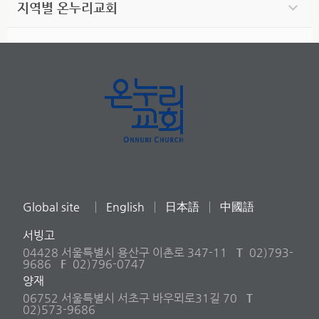
지역별 온누리교회
Global site
English
日本語
中國語
서빙고
04428 서울특별시 용산구 이촌로 347-11
T
02)793-
9686
F
02)796-0747
양재
06752 서울특별시 서초구 바우뫼로31길 70
T
02)573-9686