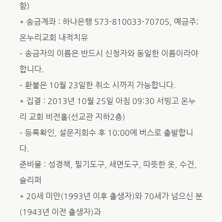
함)
* 송금계좌 : 하나은행 573-810033-70705, 예금주;
온누리교회 내적치유
– 송금자의 이름은 반드시 신청자와 동일한 이름이라야
합니다.
– 환불은 10월 23일한 취소 시까지 가능합니다.
* 집결 : 2013년 10월 25일 아침 09:30 서빙고 온누
리 교회 비전홀(선교관 지하2층)
– 등록확인, 설문지회수 후 10;00에 버스로 출발합니
다.
준비물 : 성경책, 필기도구, 세면도구, 따뜻한 옷, 수건,
슬리퍼
* 20세 미만(1993년 이후 출생자)와 70세가 넘으신 분
(1943년 이전 출생자)과