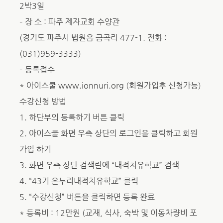
2박3일
– 장 소 : 파주 제자교회 수양관
(경기도 파주시 법원읍 금곡리 477-1. 전화 :
(031)959-3333)
– 등록접수
* 아이스쿨 www.ionnuri.org (회원가입후 신청가능)
수강신청 방법
1. 하단부의 등록하기 버튼 클릭
2. 아이스쿨 화면 우측 상단의 로그인을 클릭하고 회원
가입 하기
3. 화면 우측 상단 검색란에 “내적치유학교” 검색
4. “43기 온누리내적치유학교” 클릭
5. “수강신청” 버튼을 클릭하면 등록 완료
* 등록비 : 12만원 (교재, 식사, 숙박 및 이동차량비 포