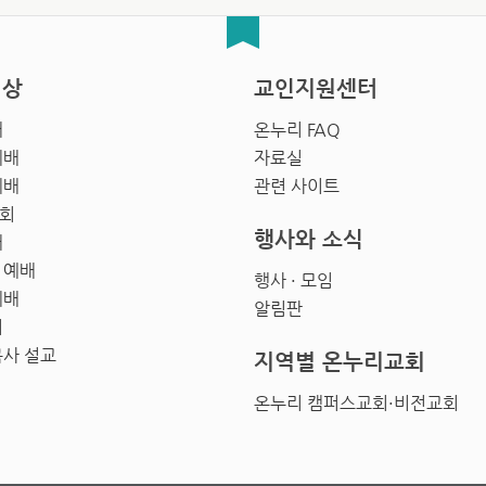
영상
교인지원센터
배
온누리 FAQ
예배
자료실
예배
관련 사이트
회
행사와 소식
배
 예배
행사 · 모임
예배
알림판
회
목사 설교
지역별 온누리교회
온누리 캠퍼스교회·비전교회