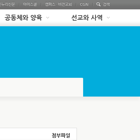
온누리신문
아이스쿨
캠퍼스 · 비전교회
CGN
검색
공동체와 양육
선교와 사역
첨부파일