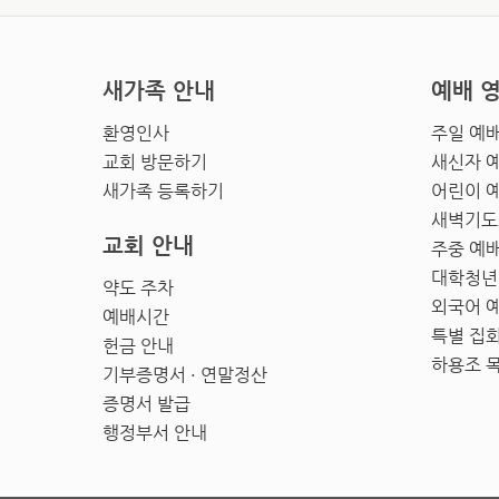
새가족 안내
예배 
환영인사
주일 예
교회 방문하기
새신자 
새가족 등록하기
어린이 
새벽기도
교회 안내
주중 예
대학청년
약도 주차
외국어 
예배시간
특별 집
헌금 안내
하용조 
기부증명서 · 연말정산
증명서 발급
행정부서 안내